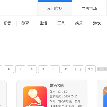
应用市场
当贝市场
影音
教育
生活
工具
娱乐
游戏
6
7
8
9
10
11
下一页
末页
雷石K歌
版本：(3.1.8.0)
更新时间：2026-05-15
简介：雷石K歌是一款专
歌
业级的集视·听·唱为一体的