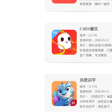
每周更新，随时一键开
唱。配备大量高清资源
分类歌单榜单丰富。多
内容专区，长辈儿童合
欢唱。搭配唱吧麦克风
CIBN糖豆
支持录音打分、保存、
传、分享，宅家K歌来唱
版本：(3.2.0)
吧，美好生活尽情唱！
更新时间：2026-05-15
简介：面向全国1亿锻炼
好者提供海量视频，已
盖广场舞、专业舞蹈、
身等全品类内容。汇聚
位名师分解教学，全国
95%以上的广场舞名师
作品来源于糖豆。时下
洪恩识字
行经典网红完整版舞蹈
频大全，成为全国舞友
版本：(1.3.5)
欢迎的爱舞者聚集地。
更新时间：2026-05-15
为中老年人群精研定制
简介：《洪恩识字》涵
致力于为广大中老年人
1800常用字，创意设计
供更健康，更科学，更
味互动识字，满足孩子
心的各品类专业锻炼教
字启蒙、基础提升和拓