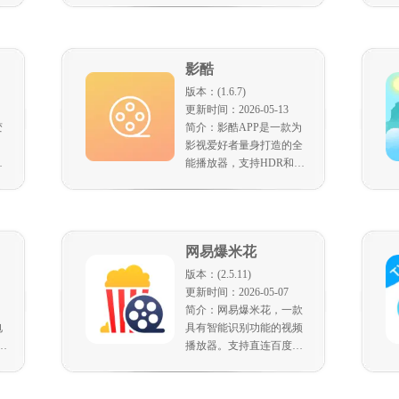
过
无“限”听歌，新曲热榜，
用
畅享音乐。即时影音，热
等
番火剧，无论何时何地。
影酷
丰
赛事，精彩呈现。打开电
作
视看中国，享受“家”的温
版本：(1.6.7)
暖。（部分机型不支持，
更新时间：2026-05-13
绘
请充分试用后再付款）
变
简介：影酷APP是一款为
在
，
影视爱好者量身打造的全
。
等
能播放器，支持HDR和杜
持
比播放，支持包括 MP4、
户
AVI、MKV 等在内的多种
设
主流视频格式播放，带来
流畅高清的本地观影体
网易爆米花
商
验。字幕系统，支持
训
Emby、Jellyfin、Plex 、飞
版本：(2.5.11)
传
牛影视 等媒体服务器，支
更新时间：2026-05-07
拥
持局域网打造真正的家庭
简介：网易爆米花，一款
大
影院。
电
具有智能识别功能的视频
机
，
播放器。支持直连百度网
设
投
盘、115网盘、天翼云盘、
店
阿里云盘、123云盘、中国