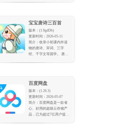
提分。
能投影、安卓盒子的应用
商店下载。海康智存TV版
融合了个人网盘私密、安
宝宝唐诗三百首
全的理念，为用户提供大
屏观感体验，打造家庭影
版本：(1.9gdDb)
音中心。
更新时间：2026-05-11
简介：收录小初课内外读
物的唐诗、宋词、三字
经、千字文等国学。 唐诗
节奏鲜明，通俗易懂，朗
朗上口，对培养宝宝的语
言表达能力、想象力都非
常有帮助，是非常适合孩
百度网盘
子学习的国学经典。 宝宝
唐诗三百首精选儿童容易
版本：(1.26.3)
模仿学习的经典唐诗，通
更新时间：2026-05-07
过精美的动画和好听的声
简介：百度网盘是一款省
音激发宝宝的兴趣，让您
心、好用的超级云存储产
的宝宝快乐学唐诗。 通过
品，已为超过7亿用户提供
学习唐诗宋词，宝宝不仅
云服务，空间超大，支持
能够丰富知识，还能养成
多类型文件的备份、分
良好的习惯，塑造高尚的