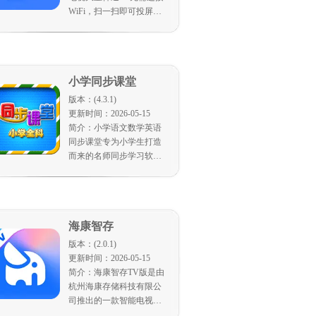
WiFi，扫一扫即可投屏，
跨屏技术打破网络限制，
让你畅享大屏体验。多端
兼容，手机、平板、电
脑，统统都能投。文件全
小学同步课堂
支持，PPT、视频、图
片，轻松搞定。15台设备
版本：(4.3.1)
同时投屏，会议、教学，
更新时间：2026-05-15
轻松搞定。高清画质，低
简介：小学语文数学英语
延迟，玩游戏都不卡顿。
同步课堂专为小学生打造
网盘直投，省时省力。实
而来的名师同步学习软
时互动，白板协作，效率
件，应用为您提供丰富的
拉满。 乐播投屏，让你的
一线名师同步教学视频，
电视成为家庭娱乐和办公
全面的知识体系，系统讲
利器！
解小学阶段全部知识点，
海康智存
让各个阶段的学生在名师
指点下快速学习。 同步课
版本：(2.0.1)
程知识精讲，课堂知识全
更新时间：2026-05-15
方位解析，与课本教程紧
简介：海康智存TV版是由
密结合； 专项课程专题提
杭州海康存储科技有限公
升，以基础为依托，重点
司推出的一款智能电视应
知识细讲，集中学习快速
用，可通过智能电视、智