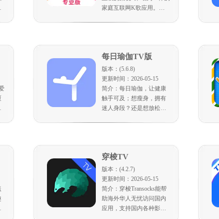
家庭互联网K歌应用。产
，
品以家庭用户为核心，专
种
业的K歌内容为基础，依
家
托电视大屏优势，让客厅
，
秒变KTV，轻松开启沉浸
每日瑜伽TV版
上
式K歌体验，唱享视听盛
宴。曲库云端极速更新，
版本：(5.6.8)
新歌热歌放肆嗨唱。经典
更新时间：2026-05-15
老歌、抖音神曲、影视金
爱
简介：每日瑜伽，让健康
曲、儿歌、演唱会、广场
覆
触手可及；想瘦身，拥有
舞等内容应有尽有，老少
健
迷人身段？还是想放松，
皆宜。
千
缓解身心压力？这完全取
决于你的选择。今天你瑜
及
伽了没！每日瑜伽是目前
流
市面上最专注的瑜伽导练
穿梭TV
视
软件。涵盖不同时长、不
受
同等级的动态瑜伽课程，
版本：(4.2.7)
专
搭载高清视频、语音指
更新时间：2026-05-15
，
导、舒缓音乐和社交功
盖
简介：穿梭Transocks能帮
提
能，让你乐享瑜伽，轻松
趣
助海外华人无忧访问国内
贴
交友。
汉
应用，支持国内各种影视
程
展
网站、音乐网站。