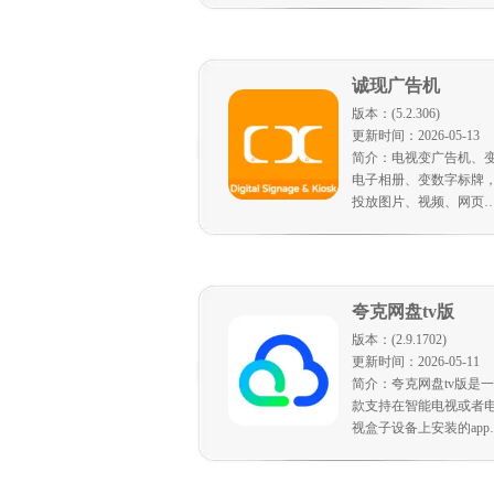
视频。
应用等不同的需求，通
不同环节的内容设计，
动画、儿歌、创意互动
诚现广告机
不同的形式，让孩子在
富的趣味互动与快乐操
版本：(5.2.306)
中认识汉字。《洪恩识
更新时间：2026-05-13
字》配套130本原创阅读
简介：电视变广告机、
本，由浅入深，让孩子
电子相册、变数字标牌
阅读中认识和理解汉字
投放图片、视频、网页
内容到电视、平板，支
分屏，诚现广告机为用
提供电视、平板等大屏
备的多媒体内容投放服
夸克网盘tv版
务。诚现广告机适用于
超、餐厅、奶茶店、培
版本：(2.9.1702)
机构、政企场所等的宣
更新时间：2026-05-11
素材投放，尤其适用于
简介：夸克网盘tv版是一
有大屏设备数量较多的
款支持在智能电视或者
型连锁店铺，诚现广告
视盒子设备上安装的app
可一键同步素材到所有
可通过智能电视、智能
备。
影、安卓盒子的应用商